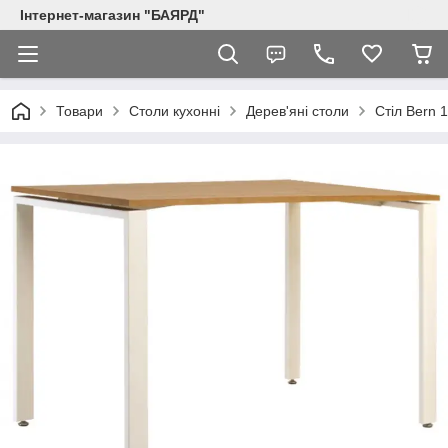
Інтернет-магазин "БАЯРД"
Товари
Столи кухонні
Дерев'яні столи
Стіл Bern