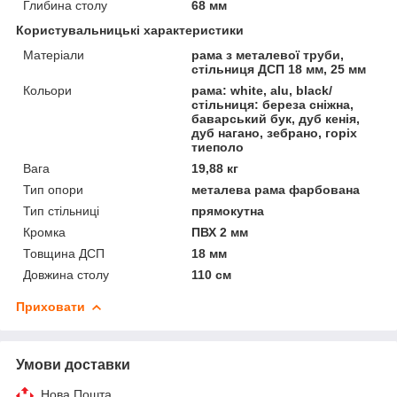
Глибина столу
68 мм
Користувальницькі характеристики
Матеріали
рама з металевої труби,
стільниця ДСП 18 мм, 25 мм
Кольори
рама: white, alu, black/
стільниця: береза сніжна,
баварський бук, дуб кенія,
дуб нагано, зебрано, горіх
тиеполо
Вага
19,88 кг
Тип опори
металева рама фарбована
Тип стільниці
прямокутна
Кромка
ПВХ 2 мм
Товщина ДСП
18 мм
Довжина столу
110 см
Приховати
Умови доставки
Нова Пошта