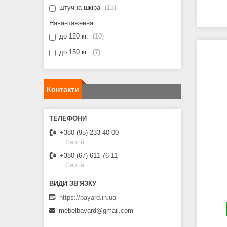
штучна шкіра
13
Навантаження
до 120 кг.
10
до 150 кг.
7
Контакти
+380 (95) 233-40-00
Сергій
+380 (67) 611-76-11
Сергій
https://bayard.in.ua
mebelbayard@gmail.com