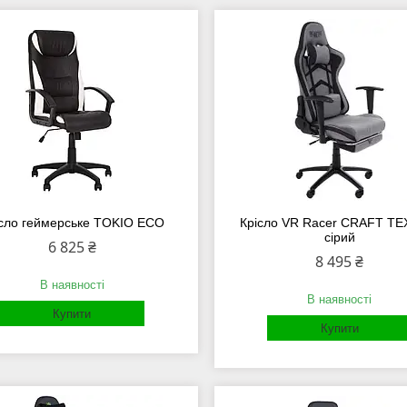
ісло геймерське TOKIO ECO
Крісло VR Racer CRAFT TE
сірий
6 825 ₴
8 495 ₴
В наявності
В наявності
Купити
Купити