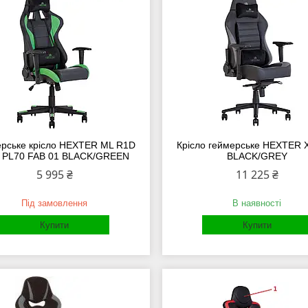
рське крісло HEXTER ML R1D
Крісло геймерське HEXTER 
T PL70 FAB 01 BLACK/GREEN
BLACK/GREY
5 995 ₴
11 225 ₴
Під замовлення
В наявності
Купити
Купити