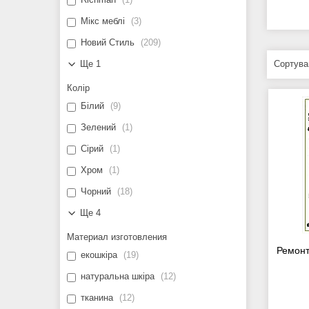
Мікс меблі
3
Новий Стиль
209
Ще 1
Колір
Білий
9
Зелений
1
Сірий
1
Хром
1
Чорний
18
Ще 4
Материал изготовления
Ремонт
екошкіра
19
натуральна шкіра
12
тканина
12