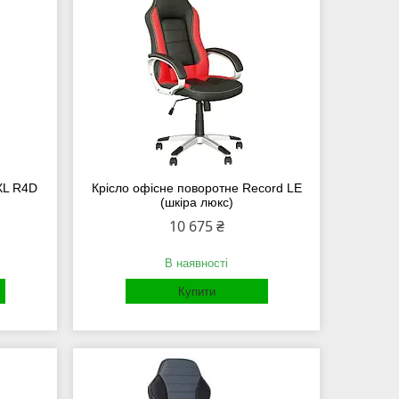
XL R4D
Крісло офісне поворотне Record LE
(шкіра люкс)
10 675 ₴
В наявності
Купити