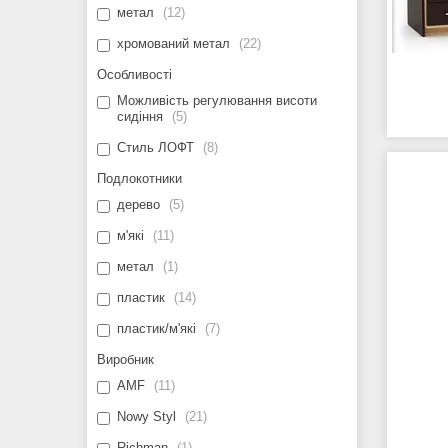
метал
12
хромований метал
22
Особливості
Можливість регулювання висоти
сидіння
5
Стиль ЛОФТ
8
Подлокотники
дерево
5
м'які
11
метал
1
пластик
14
пластик/м'які
7
Виробник
AMF
11
Nowy Styl
21
Richman
1