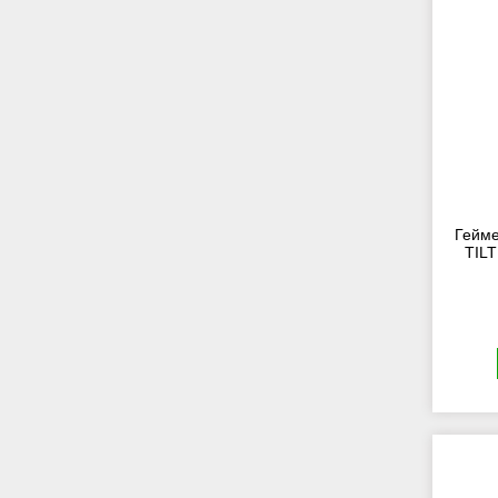
Гейме
TIL