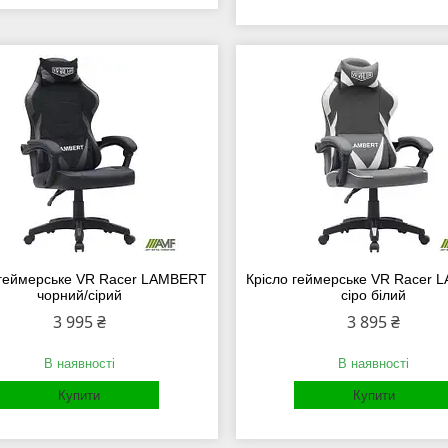
 геймерське VR Racer LAMBERT
Крісло геймерське VR Racer
чорний/сірий
сіро білий
3 995 ₴
3 895 ₴
В наявності
В наявності
Купити
Купити