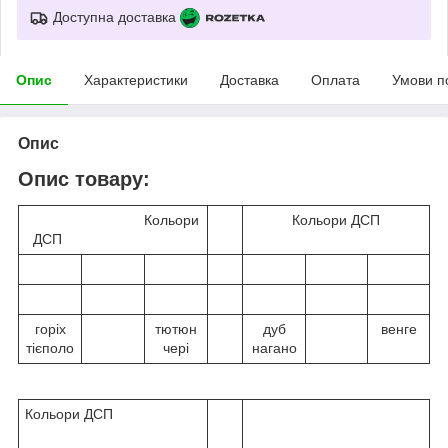
Доступна доставка
Опис
Характеристики
Доставка
Оплата
Умови п
Опис
Опис товару:
Кольори
Кольори ДСП
ДСП
горіх
тютюн
дуб
венге
тієполо
чері
нагано
Кольори ДСП