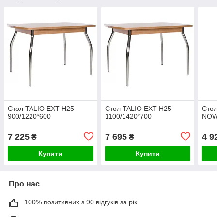
Стол TALIO EXT H25
Стол TALIO EXT H25
Стол
900/1220*600
1100/1420*700
NOW
7 225
7 695
4 9
₴
₴
Купити
Купити
Про нас
100% позитивних з 90 відгуків за рік