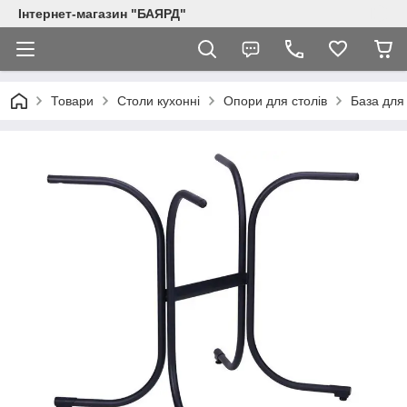
Інтернет-магазин "БАЯРД"
Товари
Столи кухонні
Опори для столів
База для