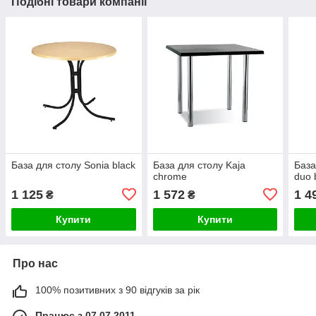
Подібні товари компанії
База для столу Sonia black
База для столу Kaja
База
chrome
duo 
1 125
1 572
1 4
₴
₴
Купити
Купити
Про нас
100% позитивних з 90 відгуків за рік
Працює з 07.07.2011