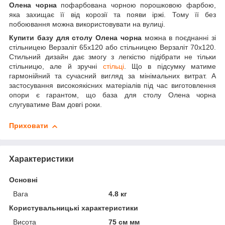
Олена чорна
пофарбована чорною порошковою фарбою,
яка захищає її від корозії та появи іржі. Тому її без
побоювання можна використовувати на вулиці.
Купити базу для столу Олена чорна
можна в поєднанні зі
стільницею Верзаліт 65х120 або стільницею Верзаліт 70х120.
Стильний дизайн дає змогу з легкістю підібрати не тільки
стільницю, але й зручні
стільці
. Що в підсумку матиме
гармонійний та сучасний вигляд за мінімальних витрат. А
застосування високоякісних матеріалів під час виготовлення
опори є гарантом, що база для столу Олена чорна
слугуватиме Вам довгі роки.
Приховати
Характеристики
Основні
Вага
4.8 кг
Користувальницькі характеристики
Висота
75 см мм