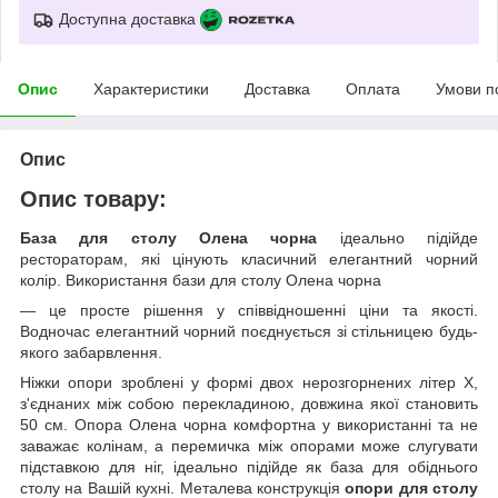
Доступна доставка
Опис
Характеристики
Доставка
Оплата
Умови п
Опис
Опис товару:
База для столу Олена чорна
ідеально підійде
рестораторам, які цінують класичний елегантний чорний
колір. Використання бази для столу Олена чорна
— це просте рішення у співвідношенні ціни та якості.
Водночас елегантний чорний поєднується зі стільницею будь-
якого забарвлення.
Ніжки опори зроблені у формі двох нерозгорнених літер Х,
з'єднаних між собою перекладиною, довжина якої становить
50 см. Опора Олена чорна комфортна у використанні та не
заважає колінам, а перемичка між опорами може слугувати
підставкою для ніг, ідеально підійде як база для обіднього
столу на Вашій кухні. Металева конструкція
опори для столу