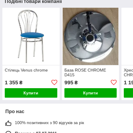
Подібні товари компанії
Стілець Venus chrome
База ROSE CHROME
Хре
D415
CH
1 355
995
1 1
₴
₴
Купити
Купити
Про нас
100% позитивних з 90 відгуків за рік