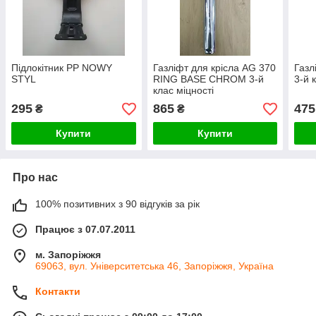
Підлокітник PP NOWY
Газліфт для крісла AG 370
Газл
STYL
RING BASE CHROM 3-й
3-й 
клас міцності
295
865
475
₴
₴
Купити
Купити
Про нас
100% позитивних з 90 відгуків за рік
Працює з 07.07.2011
м. Запоріжжя
69063, вул. Університетська 46, Запоріжжя, Україна
Контакти