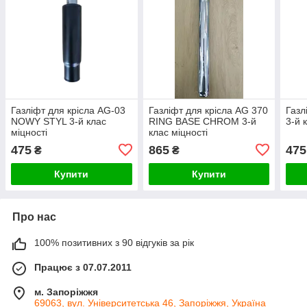
Газліфт для крісла AG-03
Газліфт для крісла AG 370
Газл
NOWY STYL 3-й клас
RING BASE CHROM 3-й
3-й 
міцності
клас міцності
475
865
475
₴
₴
Купити
Купити
Про нас
100% позитивних з 90 відгуків за рік
Працює з 07.07.2011
м. Запоріжжя
69063, вул. Університетська 46, Запоріжжя, Україна