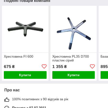
Подібні товари компанії
Хрестовина FI 600
Хрестовина PL35 D700
База
пластик сірий
675
1 355
895
₴
₴
Купити
Купити
Про нас
100% позитивних з 90 відгуків за рік
Працює з 07.07.2011