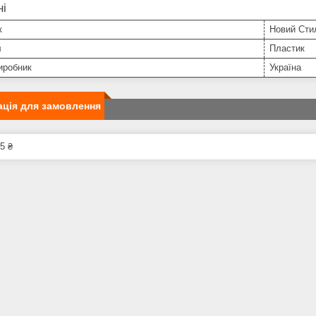
ні
к
Новий Сти
л
Пластик
иробник
Україна
ція для замовлення
5 ₴