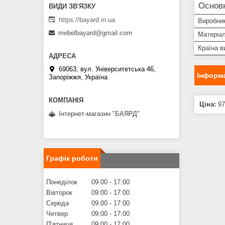
Основ
https://bayard.in.ua
Виробни
mebelbayard@gmail.com
Матеріа
Країна в
69063, вул. Університетська 46,
Інформа
Запоріжжя, Україна
Ціна:
97
Інтернет-магазин "БАЯРД"
Графік роботи
Понеділок
09:00
17:00
Вівторок
09:00
17:00
Середа
09:00
17:00
Четвер
09:00
17:00
Пʼятниця
09:00
17:00