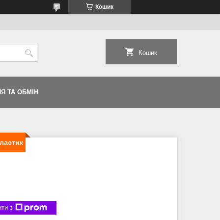
Кошик
Кошик
Я ТА ОБМІН
ластик
ти з