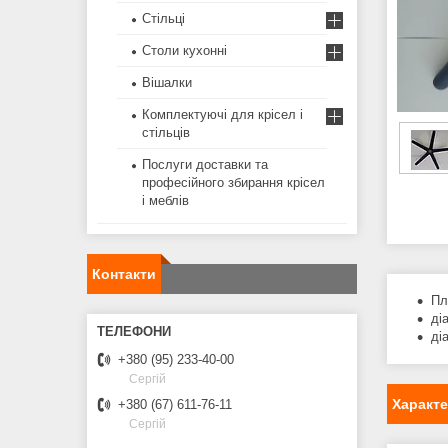
Стільці
Столи кухонні
Вішалки
Комплектуючі для крісел і
стільців
Послуги доставки та
професійного збирання крісел
і меблів
Контакти
Пл
ді
ді
+380 (95) 233-40-00
Сергій
Характ
+380 (67) 611-76-11
Сергій