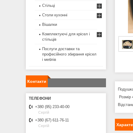
Стільці
Столи кухонні
Вішалки
Комплектуючі для крісел і
стільців
Послуги доставки та
професійного збирання крісел
і меблів
Контакти
Подушка
Розмір 
Відстан
+380 (95) 233-40-00
Сергій
+380 (67) 611-76-11
Характ
Сергій