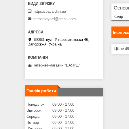
Основ
https://bayard.in.ua
Колір
mebelbayard@gmail.com
Інформа
69063, вул. Університетська 46,
Запоріжжя, Україна
Ціна:
49
Інтернет-магазин "БАЯРД"
Графік роботи
Понеділок
09:00
17:00
Вівторок
09:00
17:00
Середа
09:00
17:00
Четвер
09:00
17:00
Пʼятниця
09:00
17:00