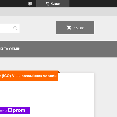
Кошик
Кошик
Я ТА ОБМІН
 (ІСО) V шкірозамінник чорний
ти з