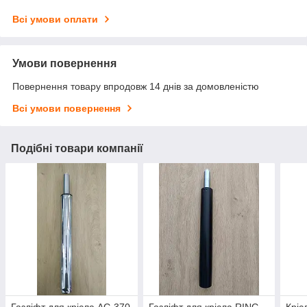
Всі умови оплати
Умови повернення
Повернення товару впродовж 14 днів за домовленістю
Всі умови повернення
Подібні товари компанії
Газліфт для крісла AG 370
Газліфт для крісла RING
Крі