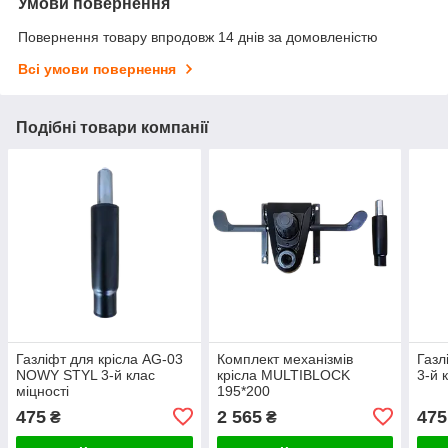
Умови повернення
Повернення товару впродовж 14 днів за домовленістю
Всі умови повернення
Подібні товари компанії
Газліфт для крісла AG-03
Комплект механізмів
Газл
NOWY STYL 3-й клас
крісла MULTIBLOCK
3-й 
міцності
195*200
475
2 565
475
₴
₴