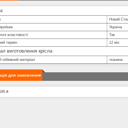
ні
к
Новий Сти
иробник
Україна
чні властивості
Так
ний термін
12 міс
ал виготовлення крісла
й оббивний матеріал
тканина
ція для замовлення
695 ₴