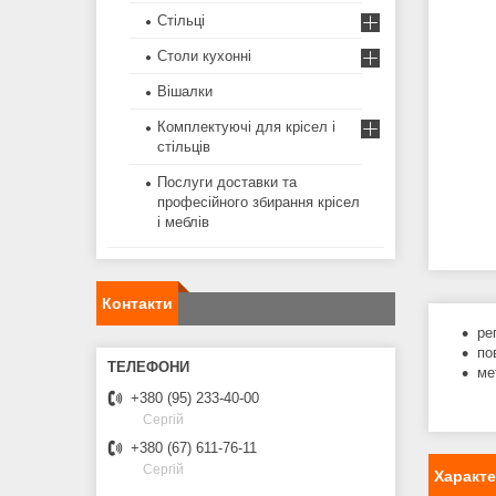
Стільці
Столи кухонні
Вішалки
Комплектуючі для крісел і
стільців
Послуги доставки та
професійного збирання крісел
і меблів
Контакти
ре
по
ме
+380 (95) 233-40-00
Сергій
+380 (67) 611-76-11
Сергій
Характ