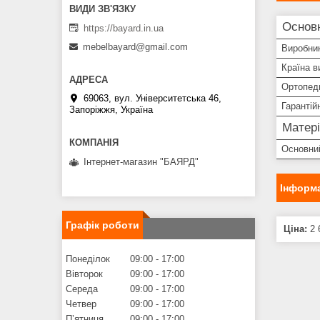
Основ
https://bayard.in.ua
mebelbayard@gmail.com
Виробни
Країна в
Ортопеди
69063, вул. Університетська 46,
Гарантій
Запоріжжя, Україна
Матері
Основни
Інтернет-магазин "БАЯРД"
Інформа
Графік роботи
Ціна:
2 
Понеділок
09:00
17:00
Вівторок
09:00
17:00
Середа
09:00
17:00
Четвер
09:00
17:00
Пʼятниця
09:00
17:00