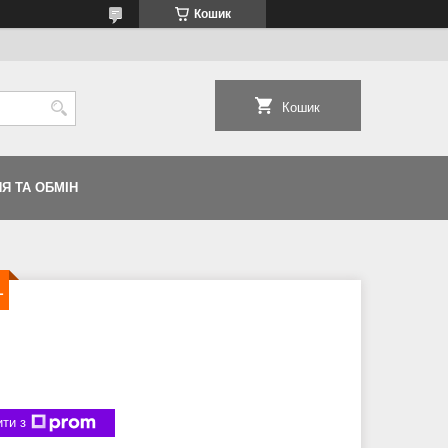
Кошик
Кошик
Я ТА ОБМІН
L
ти з