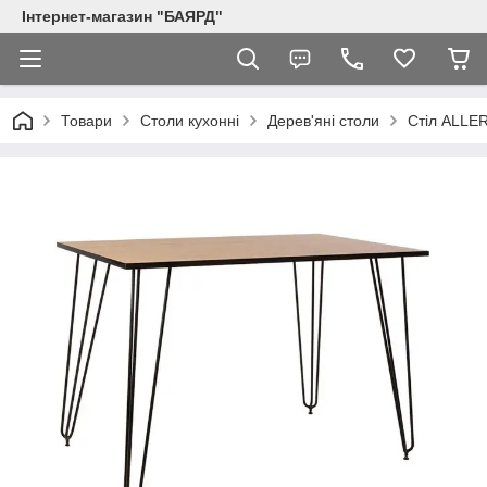
Інтернет-магазин "БАЯРД"
Товари
Столи кухонні
Дерев'яні столи
Стіл ALLE